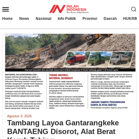
Loncat
Menu
ke
konten
Mobile
Home
News
Nasional
Info Politik
Provinsi
Daerah
HUKRIM
Agustus 9, 2026
Tambang Layoa Gantarangkeke
BANTAENG Disorot, Alat Berat