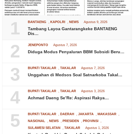
1
BANTAENG
,
KAPOLRI
,
NEWS
Agustus 9, 2026
Tambang Layoa Gantarangkeke BANTAENG
Dis…
2
JENEPONTO
Agustus 7, 2026
Diduga Modus Penyaluran BBM Subsidi Beru…
3
BUPATI TAKALAR
,
TAKALAR
Agustus 7, 2026
Unggahan di Medsos Soal Satnarkoba Takal…
4
BUPATI TAKALAR
,
TAKALAR
Agustus 3, 2026
Achmad Daeng Se’Re: Aspirasi Rakya…
5
BUPATI TAKALAR
,
DAERAH
,
JAKARTA
,
MAKASSAR
,
NASIONAL
,
NEWS
,
PRESIDEN
,
PROVINSI
,
SULAWESI SELATAN
,
TAKALAR
Agustus 1, 2026