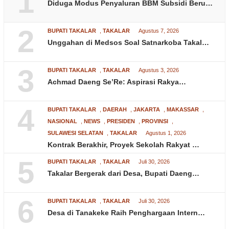
1
Diduga Modus Penyaluran BBM Subsidi Beru…
2
BUPATI TAKALAR
,
TAKALAR
Agustus 7, 2026
Unggahan di Medsos Soal Satnarkoba Takal…
3
BUPATI TAKALAR
,
TAKALAR
Agustus 3, 2026
Achmad Daeng Se’Re: Aspirasi Rakya…
4
BUPATI TAKALAR
,
DAERAH
,
JAKARTA
,
MAKASSAR
,
NASIONAL
,
NEWS
,
PRESIDEN
,
PROVINSI
,
SULAWESI SELATAN
,
TAKALAR
Agustus 1, 2026
Kontrak Berakhir, Proyek Sekolah Rakyat …
5
BUPATI TAKALAR
,
TAKALAR
Juli 30, 2026
Takalar Bergerak dari Desa, Bupati Daeng…
6
BUPATI TAKALAR
,
TAKALAR
Juli 30, 2026
Desa di Tanakeke Raih Penghargaan Intern…