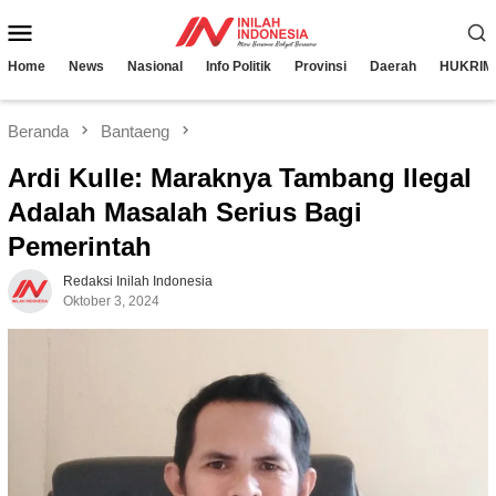
Loncat
Menu
ke
konten
Mobile
Home
News
Nasional
Info Politik
Provinsi
Daerah
HUKRIM
Beranda
Bantaeng
Ardi Kulle: Maraknya Tambang Ilegal
Adalah Masalah Serius Bagi
Pemerintah
Redaksi Inilah Indonesia
Oktober 3, 2024