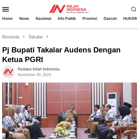
Loncat
Menu
ke
konten
Mobile
Home
News
Nasional
Info Politik
Provinsi
Daerah
HUKRIM
Beranda
Takalar
Pj Bupati Takalar Audens Dengan
Ketua PGRI
Redaksi Inilah Indonesia
November 30, 2024