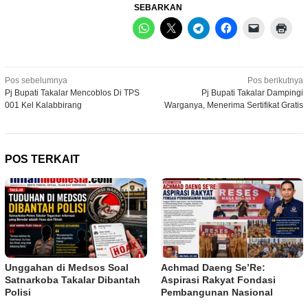
SEBARKAN
Navigasi
Pos sebelumnya
Pos berikutnya
Pj Bupati Takalar Mencoblos Di TPS
Pj Bupati Takalar Dampingi
pos
001 Kel Kalabbirang
Warganya, Menerima Sertifikat Gratis
POS TERKAIT
Unggahan di Medsos Soal
Achmad Daeng Se’Re:
Satnarkoba Takalar Dibantah
Aspirasi Rakyat Fondasi
Polisi
Pembangunan Nasional