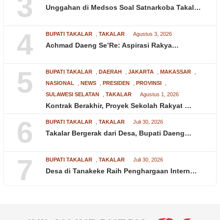
3
Unggahan di Medsos Soal Satnarkoba Takal…
4
BUPATI TAKALAR
,
TAKALAR
Agustus 3, 2026
Achmad Daeng Se’Re: Aspirasi Rakya…
5
BUPATI TAKALAR
,
DAERAH
,
JAKARTA
,
MAKASSAR
,
NASIONAL
,
NEWS
,
PRESIDEN
,
PROVINSI
,
SULAWESI SELATAN
,
TAKALAR
Agustus 1, 2026
Kontrak Berakhir, Proyek Sekolah Rakyat …
6
BUPATI TAKALAR
,
TAKALAR
Juli 30, 2026
Takalar Bergerak dari Desa, Bupati Daeng…
7
BUPATI TAKALAR
,
TAKALAR
Juli 30, 2026
Desa di Tanakeke Raih Penghargaan Intern…