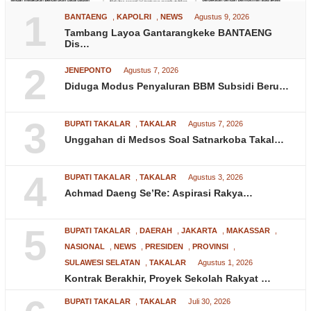
1
BANTAENG
,
KAPOLRI
,
NEWS
Agustus 9, 2026
Tambang Layoa Gantarangkeke BANTAENG
Dis…
2
JENEPONTO
Agustus 7, 2026
Diduga Modus Penyaluran BBM Subsidi Beru…
3
BUPATI TAKALAR
,
TAKALAR
Agustus 7, 2026
Unggahan di Medsos Soal Satnarkoba Takal…
4
BUPATI TAKALAR
,
TAKALAR
Agustus 3, 2026
Achmad Daeng Se’Re: Aspirasi Rakya…
5
BUPATI TAKALAR
,
DAERAH
,
JAKARTA
,
MAKASSAR
,
NASIONAL
,
NEWS
,
PRESIDEN
,
PROVINSI
,
SULAWESI SELATAN
,
TAKALAR
Agustus 1, 2026
Kontrak Berakhir, Proyek Sekolah Rakyat …
BUPATI TAKALAR
,
TAKALAR
Juli 30, 2026