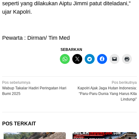
seperti yang dilakukan Aiptu Jimmi patut diteladani,”
ujar Kapolri.
Pewarta : Dirman/ Tim Med
SEBARKAN
Navigasi
Pos sebelumnya
Pos berikutnya
Wabup Takalar Hadiri Peringatan Hari
Kapolri Ajak Jaga Hutan Indonesia:
pos
Bumi 2025
“Paru-Paru Dunia Yang Harus Kita
Lindungi”
POS TERKAIT