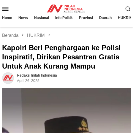
Loncat
Menu
ke
konten
Mobile
Home
News
Nasional
Info Politik
Provinsi
Daerah
HUKRIM
Beranda
HUKRIM
Kapolri Beri Penghargaan ke Polisi
Inspiratif, Dirikan Pesantren Gratis
Untuk Anak Kurang Mampu
Redaksi Inilah Indonesia
April 26, 2025