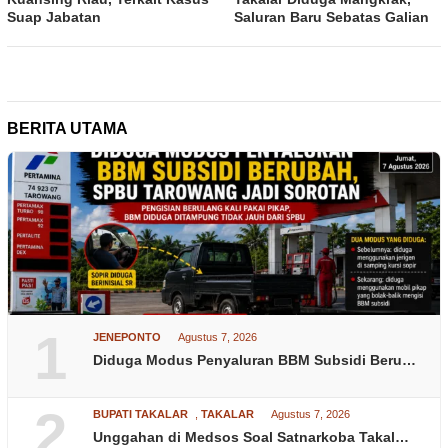
Suap Jabatan
Saluran Baru Sebatas Galian
BERITA UTAMA
1
JENEPONTO
Agustus 7, 2026
Diduga Modus Penyaluran BBM Subsidi Beru…
2
BUPATI TAKALAR
,
TAKALAR
Agustus 7, 2026
Unggahan di Medsos Soal Satnarkoba Takal…