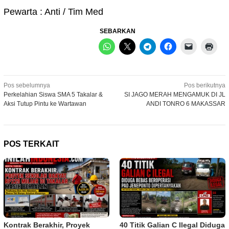
Pewarta : Anti / Tim Med
SEBARKAN
Navigasi
Pos sebelumnya
Pos berikutnya
Perkelahian Siswa SMA 5 Takalar &
SI JAGO MERAH MENGAMUK DI JL
pos
Aksi Tutup Pintu ke Wartawan
ANDI TONRO 6 MAKASSAR
POS TERKAIT
Kontrak Berakhir, Proyek
40 Titik Galian C Ilegal Diduga