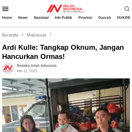
Loncat
Menu
ke
konten
Mobile
Home
News
Nasional
Info Politik
Provinsi
Daerah
HUKRIM
Beranda
Makassar
Ardi Kulle: Tangkap Oknum, Jangan
Hancurkan Ormas!
Redaksi Inilah Indonesia
Mei 11, 2025