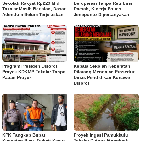
Sekolah Rakyat Rp229 M di
Beroperasi Tanpa Retribusi
Takalar Masih Berjalan, Dasar
Daerah, Kinerja Polres
Adendum Belum Terjelaskan
Jeneponto Dipertanyakan
Program Presiden Disorot,
Kepala Sekolah Keberatan
Proyek KDKMP Takalar Tanpa
Dilarang Mengajar, Prosedur
Papan Proyek
Dinas Pendidikan Konawe
Disorot
KPK Tangkap Bupati
Proyek Irigasi Pamukkulu
Kuansing Riau, Terkait Kasus
Takalar Diduga Mangkrak,