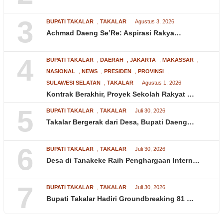
3
BUPATI TAKALAR
,
TAKALAR
Agustus 3, 2026
Achmad Daeng Se’Re: Aspirasi Rakya…
4
BUPATI TAKALAR
,
DAERAH
,
JAKARTA
,
MAKASSAR
,
NASIONAL
,
NEWS
,
PRESIDEN
,
PROVINSI
,
SULAWESI SELATAN
,
TAKALAR
Agustus 1, 2026
Kontrak Berakhir, Proyek Sekolah Rakyat …
5
BUPATI TAKALAR
,
TAKALAR
Juli 30, 2026
Takalar Bergerak dari Desa, Bupati Daeng…
6
BUPATI TAKALAR
,
TAKALAR
Juli 30, 2026
Desa di Tanakeke Raih Penghargaan Intern…
7
BUPATI TAKALAR
,
TAKALAR
Juli 30, 2026
Bupati Takalar Hadiri Groundbreaking 81 …