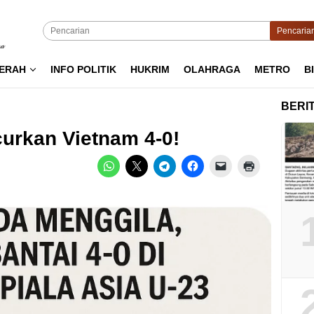
Pencaria
ERAH
INFO POLITIK
HUKRIM
OLAHRAGA
METRO
B
BERI
urkan Vietnam 4-0!