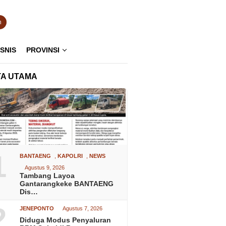
n
ISNIS
PROVINSI
TA UTAMA
1
BANTAENG
,
KAPOLRI
,
NEWS
Agustus 9, 2026
Tambang Layoa
Gantarangkeke BANTAENG
Dis…
2
JENEPONTO
Agustus 7, 2026
Diduga Modus Penyaluran