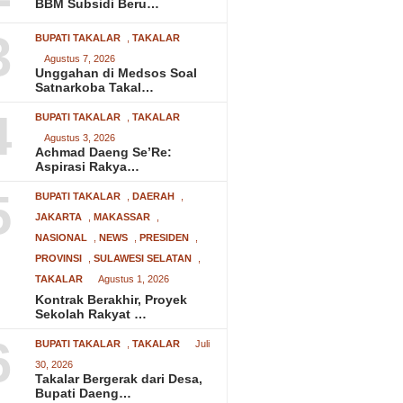
BBM Subsidi Beru…
3
BUPATI TAKALAR
,
TAKALAR
Agustus 7, 2026
Unggahan di Medsos Soal
Satnarkoba Takal…
4
BUPATI TAKALAR
,
TAKALAR
Agustus 3, 2026
Achmad Daeng Se’Re:
Aspirasi Rakya…
5
BUPATI TAKALAR
,
DAERAH
,
JAKARTA
,
MAKASSAR
,
NASIONAL
,
NEWS
,
PRESIDEN
,
PROVINSI
,
SULAWESI SELATAN
,
TAKALAR
Agustus 1, 2026
Kontrak Berakhir, Proyek
Sekolah Rakyat …
6
BUPATI TAKALAR
,
TAKALAR
Juli
30, 2026
Takalar Bergerak dari Desa,
Bupati Daeng…