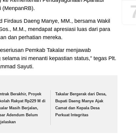
si (MenpanRB).
ad Firdaus Daeng Manye, MM., bersama Wakil
Sos., M.M., mendapat apresiasi luas dari para
kan dan perhatian mereka.
 keseriusan Pemkab Takalar menjawab
elama ini menanti kepastian status,” tegas Plt.
mmad Sayuti.
ntrak Berakhir, Proyek
Takalar Bergerak dari Desa,
kolah Rakyat Rp229 M di
Bupati Daeng Manye Ajak
kalar Masih Berjalan,
Camat dan Kepala Desa
sar Adendum Belum
Perkuat Integritas
rjelaskan