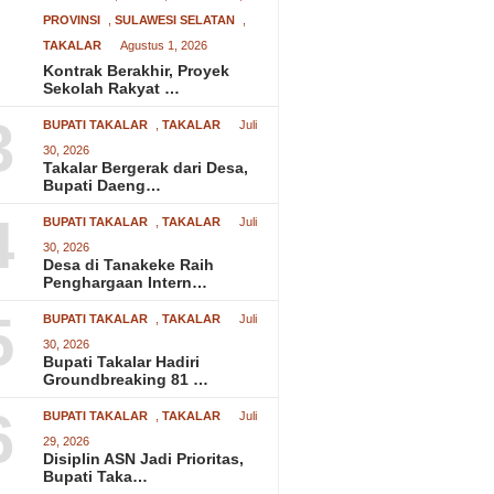
PROVINSI
,
SULAWESI SELATAN
,
TAKALAR
Agustus 1, 2026
Kontrak Berakhir, Proyek
Sekolah Rakyat …
3
BUPATI TAKALAR
,
TAKALAR
Juli
30, 2026
Takalar Bergerak dari Desa,
Bupati Daeng…
4
BUPATI TAKALAR
,
TAKALAR
Juli
30, 2026
Desa di Tanakeke Raih
Penghargaan Intern…
5
BUPATI TAKALAR
,
TAKALAR
Juli
30, 2026
Bupati Takalar Hadiri
Groundbreaking 81 …
6
BUPATI TAKALAR
,
TAKALAR
Juli
29, 2026
Disiplin ASN Jadi Prioritas,
Bupati Taka…