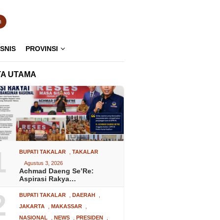
n
ISNIS
PROVINSI
TA UTAMA
1
BUPATI TAKALAR
,
TAKALAR
Agustus 3, 2026
Achmad Daeng Se’Re:
Aspirasi Rakya…
2
BUPATI TAKALAR
,
DAERAH
,
JAKARTA
,
MAKASSAR
,
NASIONAL
,
NEWS
,
PRESIDEN
,