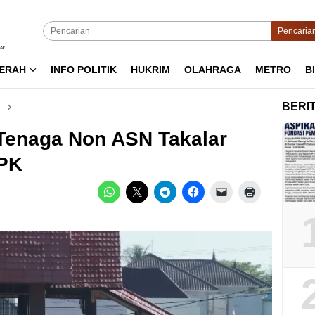
Pencaria
ERAH
INFO POLITIK
HUKRIM
OLAHRAGA
METRO
B
BERI
 Tenaga Non ASN Takalar
PPK