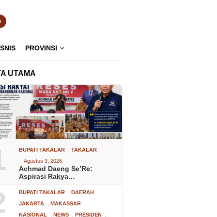
n
ISNIS
PROVINSI
TA UTAMA
1
BUPATI TAKALAR
,
TAKALAR
Agustus 3, 2026
Achmad Daeng Se’Re:
Aspirasi Rakya…
2
BUPATI TAKALAR
,
DAERAH
,
JAKARTA
,
MAKASSAR
,
NASIONAL
,
NEWS
,
PRESIDEN
,