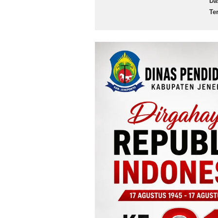
Da
Te