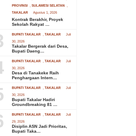
PROVINSI
,
SULAWESI SELATAN
,
TAKALAR
Agustus 1, 2026
Kontrak Berakhir, Proyek
Sekolah Rakyat …
3
BUPATI TAKALAR
,
TAKALAR
Juli
30, 2026
Takalar Bergerak dari Desa,
Bupati Daeng…
4
BUPATI TAKALAR
,
TAKALAR
Juli
30, 2026
Desa di Tanakeke Raih
Penghargaan Intern…
5
BUPATI TAKALAR
,
TAKALAR
Juli
30, 2026
Bupati Takalar Hadiri
Groundbreaking 81 …
6
BUPATI TAKALAR
,
TAKALAR
Juli
29, 2026
Disiplin ASN Jadi Prioritas,
Bupati Taka…