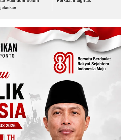
sar Adendum Belum
Perkuat Integritas
rjelaskan