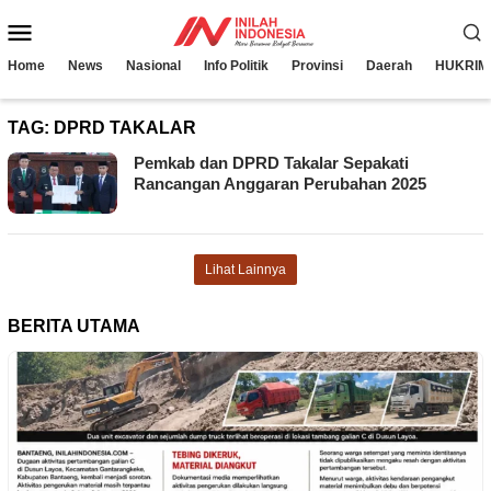
Loncat
Menu
ke
konten
Mobile
Home
News
Nasional
Info Politik
Provinsi
Daerah
HUKRIM
TAG:
DPRD TAKALAR
Pemkab dan DPRD Takalar Sepakati
Rancangan Anggaran Perubahan 2025
Lihat Lainnya
BERITA UTAMA