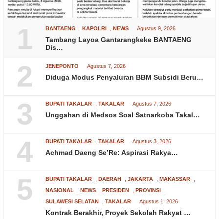
1
BANTAENG
,
KAPOLRI
,
NEWS
Agustus 9, 2026
Tambang Layoa Gantarangkeke BANTAENG
Dis…
2
JENEPONTO
Agustus 7, 2026
Diduga Modus Penyaluran BBM Subsidi Beru…
3
BUPATI TAKALAR
,
TAKALAR
Agustus 7, 2026
Unggahan di Medsos Soal Satnarkoba Takal…
4
BUPATI TAKALAR
,
TAKALAR
Agustus 3, 2026
Achmad Daeng Se’Re: Aspirasi Rakya…
5
BUPATI TAKALAR
,
DAERAH
,
JAKARTA
,
MAKASSAR
,
NASIONAL
,
NEWS
,
PRESIDEN
,
PROVINSI
,
SULAWESI SELATAN
,
TAKALAR
Agustus 1, 2026
Kontrak Berakhir, Proyek Sekolah Rakyat …