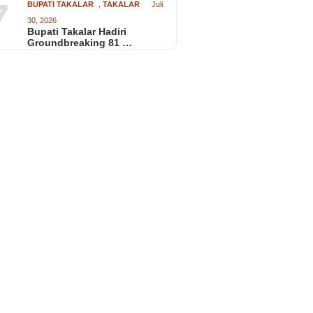
7
BUPATI TAKALAR
,
TAKALAR
Juli
30, 2026
Bupati Takalar Hadiri
Groundbreaking 81 …