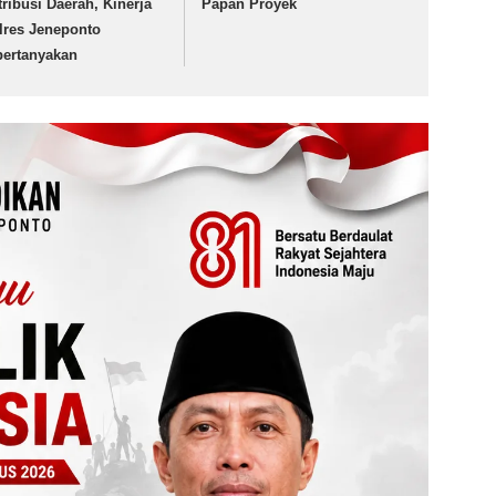
tribusi Daerah, Kinerja
Papan Proyek
lres Jeneponto
pertanyakan