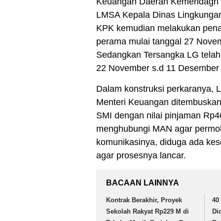
Keuangan Daerah Kemendagri p
LMSA Kepala Dinas Lingkunga
KPK kemudian melakukan pena
perama mulai tanggal 27 Nove
Sedangkan Tersangka LG telah 
22 November s.d 11 Desember
Dalam konstruksi perkaranya
Menteri Keuangan ditembuskan
SMI dengan nilai pinjaman Rp
menghubungi MAN agar permohon
komunikasinya, diduga ada ke
agar prosesnya lancar.
BACAAN LAINNYA
Kontrak Berakhir, Proyek
40 
Sekolah Rakyat Rp229 M di
Di