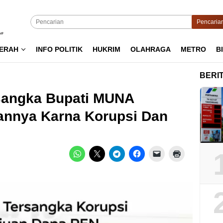
Pencaria
ERAH
INFO POLITIK
HUKRIM
OLAHRAGA
METRO
B
BERI
sangka Bupati MUNA
annya Karna Korupsi Dan