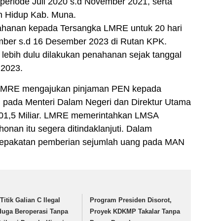
eriode Juli 2020 s.d November 2021, serta
n Hidup Kab. Muna.
hanan kepada Tersangka LMRE untuk 20 hari
mber s.d 16 Desember 2023 di Rutan KPK.
lebih dulu dilakukan penahanan sejak tanggal
 2023.
, LMRE mengajukan pinjaman PEN kepada
 pada Menteri Dalam Negeri dan Direktur Utama
401,5 Miliar. LMRE memerintahkan LMSA
an itu segera ditindaklanjuti. Dalam
sepakatan pemberian sejumlah uang pada MAN
Titik Galian C Ilegal
Program Presiden Disorot,
duga Beroperasi Tanpa
Proyek KDKMP Takalar Tanpa