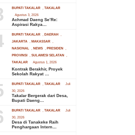
3
BUPATI TAKALAR
,
TAKALAR
Agustus 3, 2026
Achmad Daeng Se’Re:
Aspirasi Rakya…
4
BUPATI TAKALAR
,
DAERAH
,
JAKARTA
,
MAKASSAR
,
NASIONAL
,
NEWS
,
PRESIDEN
,
PROVINSI
,
SULAWESI SELATAN
,
TAKALAR
Agustus 1, 2026
Kontrak Berakhir, Proyek
Sekolah Rakyat …
5
BUPATI TAKALAR
,
TAKALAR
Juli
30, 2026
Takalar Bergerak dari Desa,
Bupati Daeng…
6
BUPATI TAKALAR
,
TAKALAR
Juli
30, 2026
Desa di Tanakeke Raih
Penghargaan Intern…