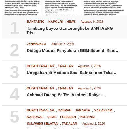
1
BANTAENG
,
KAPOLRI
,
NEWS
Agustus 9, 2026
Tambang Layoa Gantarangkeke BANTAENG
Dis…
2
JENEPONTO
Agustus 7, 2026
Diduga Modus Penyaluran BBM Subsidi Beru…
3
BUPATI TAKALAR
,
TAKALAR
Agustus 7, 2026
Unggahan di Medsos Soal Satnarkoba Takal…
4
BUPATI TAKALAR
,
TAKALAR
Agustus 3, 2026
Achmad Daeng Se’Re: Aspirasi Rakya…
5
BUPATI TAKALAR
,
DAERAH
,
JAKARTA
,
MAKASSAR
,
NASIONAL
,
NEWS
,
PRESIDEN
,
PROVINSI
,
SULAWESI SELATAN
,
TAKALAR
Agustus 1, 2026