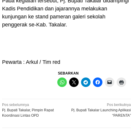
Pada kegiatan tersebut, Pj. Bupati Takalar didampingi
Kadis Pendidikan dan jajarannya melakukan
kunjungan ke stand pameran galeri sekolah
penggerak se-Kab. Takalar.
Pewarta : Arkul / Tim red
SEBARKAN
Navigasi
Pos sebelumnya
Pos berikutnya
Pj. Bupati Takalar, Pimpin Rapat
Pj. Bupati Takalar Launching Aplikasi
pos
Koordinasi Lintas OPD
“PARENTA”