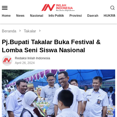
Loncat
Menu
ke
konten
Mobile
Home
News
Nasional
Info Politik
Provinsi
Daerah
HUKRIM
Beranda
Takalar
Pj.Bupati Takalar Buka Festival &
Lomba Seni Siswa Nasional
Redaksi Inilah Indonesia
April 26, 2024