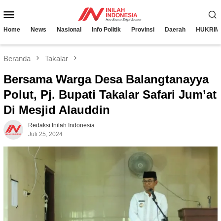
Loncat
Menu
ke
konten
Mobile
Home
News
Nasional
Info Politik
Provinsi
Daerah
HUKRIM
Beranda
Takalar
Bersama Warga Desa Balangtanayya
Polut, Pj. Bupati Takalar Safari Jum’at
Di Mesjid Alauddin
Redaksi Inilah Indonesia
Juli 25, 2024