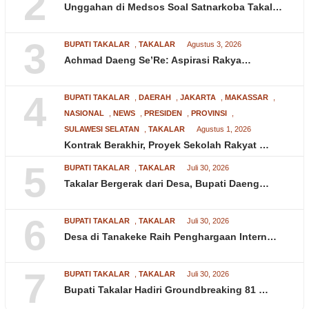
2
Unggahan di Medsos Soal Satnarkoba Takal…
3
BUPATI TAKALAR
,
TAKALAR
Agustus 3, 2026
Achmad Daeng Se’Re: Aspirasi Rakya…
4
BUPATI TAKALAR
,
DAERAH
,
JAKARTA
,
MAKASSAR
,
NASIONAL
,
NEWS
,
PRESIDEN
,
PROVINSI
,
SULAWESI SELATAN
,
TAKALAR
Agustus 1, 2026
Kontrak Berakhir, Proyek Sekolah Rakyat …
5
BUPATI TAKALAR
,
TAKALAR
Juli 30, 2026
Takalar Bergerak dari Desa, Bupati Daeng…
6
BUPATI TAKALAR
,
TAKALAR
Juli 30, 2026
Desa di Tanakeke Raih Penghargaan Intern…
7
BUPATI TAKALAR
,
TAKALAR
Juli 30, 2026
Bupati Takalar Hadiri Groundbreaking 81 …