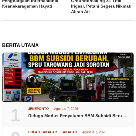
Penghargaan Internasional
Groundbreaking 81 Titik
Keanekaragaman Hayati
Irigasi, Petani Segera Nikmati
Aliran Air
BERITA UTAMA
1
JENEPONTO
Agustus 7, 2026
Diduga Modus Penyaluran BBM Subsidi Beru…
BUPATI TAKALAR
,
TAKALAR
Agustus 7, 2026