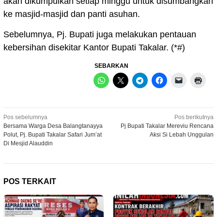
akan dikumpulkan setiap minggu untuk disumbangkan
ke masjid-masjid dan panti asuhan.
Sebelumnya, Pj. Bupati juga melakukan pentauan
kebersihan disekitar Kantor Bupati Takalar. (*#)
SEBARKAN
Navigasi
Pos sebelumnya
Pos berikutnya
Bersama Warga Desa Balangtanayya
Pj Bupati Takalar Mereviu Rencana
pos
Polut, Pj. Bupati Takalar Safari Jum’at
Aksi Si Lebah Unggulan
Di Mesjid Alauddin
POS TERKAIT