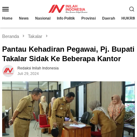
Loncat
Menu
ke
konten
Mobile
Home
News
Nasional
Info Politik
Provinsi
Daerah
HUKRIM
Beranda
Takalar
Pantau Kehadiran Pegawai, Pj. Bupati
Takalar Sidak Ke Beberapa Kantor
Redaksi Inilah Indonesia
Juli 29, 2024