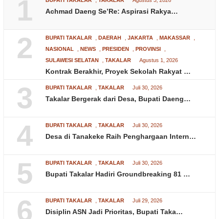
1
Achmad Daeng Se’Re: Aspirasi Rakya…
2
BUPATI TAKALAR
,
DAERAH
,
JAKARTA
,
MAKASSAR
,
NASIONAL
,
NEWS
,
PRESIDEN
,
PROVINSI
,
SULAWESI SELATAN
,
TAKALAR
Agustus 1, 2026
Kontrak Berakhir, Proyek Sekolah Rakyat …
3
BUPATI TAKALAR
,
TAKALAR
Juli 30, 2026
Takalar Bergerak dari Desa, Bupati Daeng…
4
BUPATI TAKALAR
,
TAKALAR
Juli 30, 2026
Desa di Tanakeke Raih Penghargaan Intern…
5
BUPATI TAKALAR
,
TAKALAR
Juli 30, 2026
Bupati Takalar Hadiri Groundbreaking 81 …
6
BUPATI TAKALAR
,
TAKALAR
Juli 29, 2026
Disiplin ASN Jadi Prioritas, Bupati Taka…