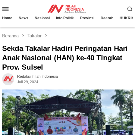
Loncat
Menu
ke
konten
Mobile
Home
News
Nasional
Info Politik
Provinsi
Daerah
HUKRIM
Beranda
Takalar
Sekda Takalar Hadiri Peringatan Hari
Anak Nasional (HAN) ke-40 Tingkat
Prov. Sulsel
Redaksi Inilah Indonesia
Juli 29, 2024