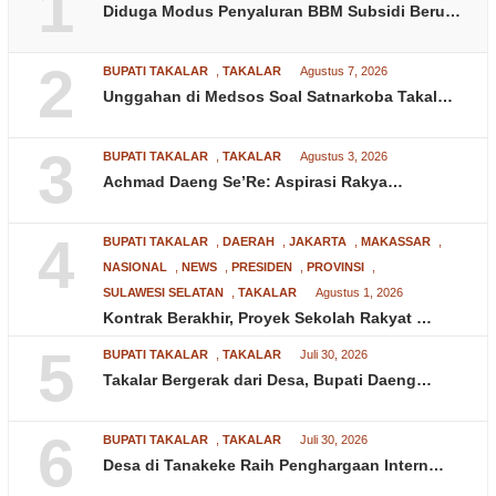
1
Diduga Modus Penyaluran BBM Subsidi Beru…
2
BUPATI TAKALAR
,
TAKALAR
Agustus 7, 2026
Unggahan di Medsos Soal Satnarkoba Takal…
3
BUPATI TAKALAR
,
TAKALAR
Agustus 3, 2026
Achmad Daeng Se’Re: Aspirasi Rakya…
4
BUPATI TAKALAR
,
DAERAH
,
JAKARTA
,
MAKASSAR
,
NASIONAL
,
NEWS
,
PRESIDEN
,
PROVINSI
,
SULAWESI SELATAN
,
TAKALAR
Agustus 1, 2026
Kontrak Berakhir, Proyek Sekolah Rakyat …
5
BUPATI TAKALAR
,
TAKALAR
Juli 30, 2026
Takalar Bergerak dari Desa, Bupati Daeng…
6
BUPATI TAKALAR
,
TAKALAR
Juli 30, 2026
Desa di Tanakeke Raih Penghargaan Intern…