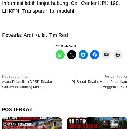
Informasi lebih lanjut hubungi Call Center KPK 198.
LHKPN, Transparan Itu mudah!.
Pewarta: Ardi Kulle, Tim Red
SEBARKAN
Navigasi
Pos sebelumnya
Pos berikutnya
Acara Pelantikan DPRD Takalar,
Pj. Bupati Takalar Hadiri Pelantikan
pos
Wartawan Dilarang Meliput
Anggota DPRD
POS TERKAIT