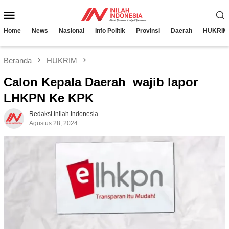
Loncat
Menu
ke
konten
Mobile
Home
News
Nasional
Info Politik
Provinsi
Daerah
HUKRIM
Beranda
HUKRIM
Calon Kepala Daerah wajib lapor
LHKPN Ke KPK
Redaksi Inilah Indonesia
Agustus 28, 2024