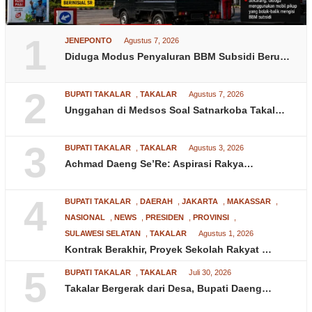
1
JENEPONTO
Agustus 7, 2026
Diduga Modus Penyaluran BBM Subsidi Beru…
2
BUPATI TAKALAR
,
TAKALAR
Agustus 7, 2026
Unggahan di Medsos Soal Satnarkoba Takal…
3
BUPATI TAKALAR
,
TAKALAR
Agustus 3, 2026
Achmad Daeng Se’Re: Aspirasi Rakya…
4
BUPATI TAKALAR
,
DAERAH
,
JAKARTA
,
MAKASSAR
,
NASIONAL
,
NEWS
,
PRESIDEN
,
PROVINSI
,
SULAWESI SELATAN
,
TAKALAR
Agustus 1, 2026
Kontrak Berakhir, Proyek Sekolah Rakyat …
5
BUPATI TAKALAR
,
TAKALAR
Juli 30, 2026
Takalar Bergerak dari Desa, Bupati Daeng…