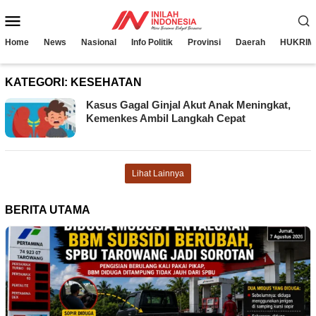
Loncat
Menu
ke
konten
Mobile
Home
News
Nasional
Info Politik
Provinsi
Daerah
HUKRIM
KATEGORI:
KESEHATAN
Kasus Gagal Ginjal Akut Anak Meningkat,
Kemenkes Ambil Langkah Cepat
Lihat Lainnya
BERITA UTAMA