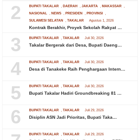
2
BUPATI TAKALAR
,
DAERAH
,
JAKARTA
,
MAKASSAR
,
NASIONAL
,
NEWS
,
PRESIDEN
,
PROVINSI
,
SULAWESI SELATAN
,
TAKALAR
Agustus 1, 2026
Kontrak Berakhir, Proyek Sekolah Rakyat …
3
BUPATI TAKALAR
,
TAKALAR
Juli 30, 2026
Takalar Bergerak dari Desa, Bupati Daeng…
4
BUPATI TAKALAR
,
TAKALAR
Juli 30, 2026
Desa di Tanakeke Raih Penghargaan Intern…
5
BUPATI TAKALAR
,
TAKALAR
Juli 30, 2026
Bupati Takalar Hadiri Groundbreaking 81 …
6
BUPATI TAKALAR
,
TAKALAR
Juli 29, 2026
Disiplin ASN Jadi Prioritas, Bupati Taka…
BUPATI TAKALAR
,
TAKALAR
Juli 29, 2026