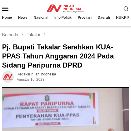
Loncat
Menu
ke
konten
Mobile
Home
News
Nasional
Info Politik
Provinsi
Daerah
HUKRIM
Beranda
Takalar
Pj. Bupati Takalar Serahkan KUA-
PPAS Tahun Anggaran 2024 Pada
Sidang Paripurna DPRD
Redaksi Inilah Indonesia
Agustus 16, 2023