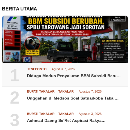
BERITA UTAMA
1
JENEPONTO
Agustus 7, 2026
Diduga Modus Penyaluran BBM Subsidi Beru…
2
BUPATI TAKALAR
,
TAKALAR
Agustus 7, 2026
Unggahan di Medsos Soal Satnarkoba Takal…
3
BUPATI TAKALAR
,
TAKALAR
Agustus 3, 2026
Achmad Daeng Se’Re: Aspirasi Rakya…