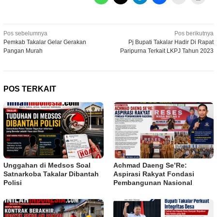
Navigasi
Pos sebelumnya
Pos berikutnya
Pemkab Takalar Gelar Gerakan
Pj Bupati Takalar Hadir Di Rapat
pos
Pangan Murah
Paripurna Terkait LKPJ Tahun 2023
POS TERKAIT
Unggahan di Medsos Soal
Achmad Daeng Se’Re:
Satnarkoba Takalar Dibantah
Aspirasi Rakyat Fondasi
Polisi
Pembangunan Nasional