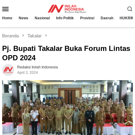
Loncat
Menu
ke
konten
Mobile
Home
News
Nasional
Info Politik
Provinsi
Daerah
HUKRIM
Beranda
Takalar
Pj. Bupati Takalar Buka Forum Lintas
OPD 2024
Redaksi Inilah Indonesia
April 3, 2024