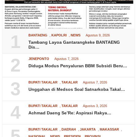
1
BANTAENG
,
KAPOLRI
,
NEWS
Agustus 9, 2026
Tambang Layoa Gantarangkeke BANTAENG
Dis…
2
JENEPONTO
Agustus 7, 2026
Diduga Modus Penyaluran BBM Subsidi Beru…
3
BUPATI TAKALAR
,
TAKALAR
Agustus 7, 2026
Unggahan di Medsos Soal Satnarkoba Takal…
4
BUPATI TAKALAR
,
TAKALAR
Agustus 3, 2026
Achmad Daeng Se’Re: Aspirasi Rakya…
5
BUPATI TAKALAR
,
DAERAH
,
JAKARTA
,
MAKASSAR
,
NASIONAL
,
NEWS
,
PRESIDEN
,
PROVINSI
,