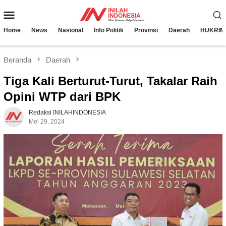
Loncat
Menu
ke
konten
Mobile
Home
News
Nasional
Info Politik
Provinsi
Daerah
HUKRIM
Beranda
Daerah
Tiga Kali Berturut-Turut, Takalar Raih
Opini WTP dari BPK
Redaksi INILAHINDONESIA
Mei 29, 2024