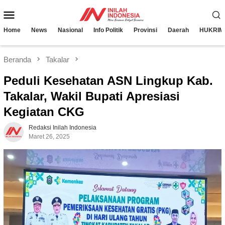
Loncat
Menu
ke
konten
Mobile
Home
News
Nasional
Info Politik
Provinsi
Daerah
HUKRIM
Beranda
Takalar
Peduli Kesehatan ASN Lingkup Kab.
Takalar, Wakil Bupati Apresiasi
Kegiatan CKG
Redaksi Inilah Indonesia
Maret 26, 2025