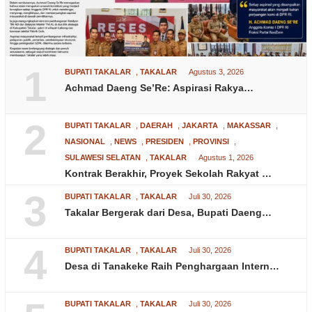
1
BUPATI TAKALAR
,
TAKALAR
Agustus 3, 2026
Achmad Daeng Se’Re: Aspirasi Rakya…
2
BUPATI TAKALAR
,
DAERAH
,
JAKARTA
,
MAKASSAR
,
NASIONAL
,
NEWS
,
PRESIDEN
,
PROVINSI
,
SULAWESI SELATAN
,
TAKALAR
Agustus 1, 2026
Kontrak Berakhir, Proyek Sekolah Rakyat …
3
BUPATI TAKALAR
,
TAKALAR
Juli 30, 2026
Takalar Bergerak dari Desa, Bupati Daeng…
4
BUPATI TAKALAR
,
TAKALAR
Juli 30, 2026
Desa di Tanakeke Raih Penghargaan Intern…
BUPATI TAKALAR
,
TAKALAR
Juli 30, 2026