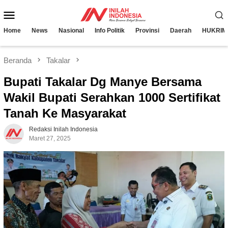
Loncat
Menu
ke
konten
Mobile
Home
News
Nasional
Info Politik
Provinsi
Daerah
HUKRIM
Beranda
Takalar
Bupati Takalar Dg Manye Bersama
Wakil Bupati Serahkan 1000 Sertifikat
Tanah Ke Masyarakat
Redaksi Inilah Indonesia
Maret 27, 2025