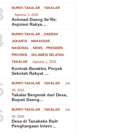
3
BUPATI TAKALAR
,
TAKALAR
Agustus 3, 2026
Achmad Daeng Se’Re:
Aspirasi Rakya…
4
BUPATI TAKALAR
,
DAERAH
,
JAKARTA
,
MAKASSAR
,
NASIONAL
,
NEWS
,
PRESIDEN
,
PROVINSI
,
SULAWESI SELATAN
,
TAKALAR
Agustus 1, 2026
Kontrak Berakhir, Proyek
Sekolah Rakyat …
5
BUPATI TAKALAR
,
TAKALAR
Juli
30, 2026
Takalar Bergerak dari Desa,
Bupati Daeng…
6
BUPATI TAKALAR
,
TAKALAR
Juli
30, 2026
Desa di Tanakeke Raih
Penghargaan Intern…