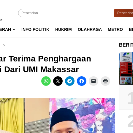
Pencaria
ERAH
INFO POLITIK
HUKRIM
OLAHRAGA
METRO
B
BERI
lar Terima Penghargaan
i Dari UMI Makassar