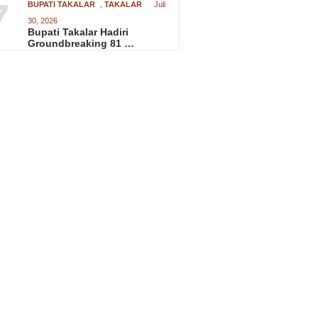
7
BUPATI TAKALAR
,
TAKALAR
Juli
30, 2026
Bupati Takalar Hadiri
Groundbreaking 81 …