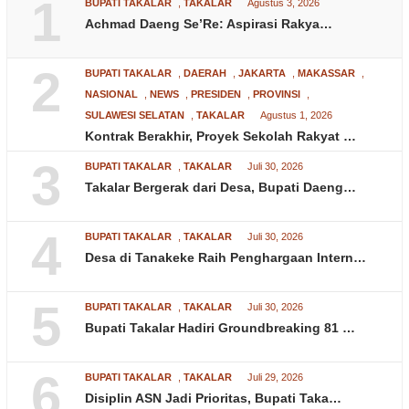
1
BUPATI TAKALAR
,
TAKALAR
Agustus 3, 2026
Achmad Daeng Se’Re: Aspirasi Rakya…
2
BUPATI TAKALAR
,
DAERAH
,
JAKARTA
,
MAKASSAR
,
NASIONAL
,
NEWS
,
PRESIDEN
,
PROVINSI
,
SULAWESI SELATAN
,
TAKALAR
Agustus 1, 2026
Kontrak Berakhir, Proyek Sekolah Rakyat …
3
BUPATI TAKALAR
,
TAKALAR
Juli 30, 2026
Takalar Bergerak dari Desa, Bupati Daeng…
4
BUPATI TAKALAR
,
TAKALAR
Juli 30, 2026
Desa di Tanakeke Raih Penghargaan Intern…
5
BUPATI TAKALAR
,
TAKALAR
Juli 30, 2026
Bupati Takalar Hadiri Groundbreaking 81 …
6
BUPATI TAKALAR
,
TAKALAR
Juli 29, 2026
Disiplin ASN Jadi Prioritas, Bupati Taka…