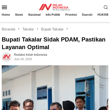
Loncat
Menu
ke
konten
Mobile
Home
News
Nasional
Info Politik
Provinsi
Daerah
HUKRIM
Beranda
Takalar
Bupati Takalar
Bupati Takalar Sidak PDAM, Pastikan
Layanan Optimal
Redaksi Inilah Indonesia
Juni 26, 2025