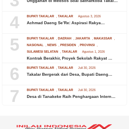
3
Unggahan di Medsos Soal Satnarkoba Takal…
4
BUPATI TAKALAR
,
TAKALAR
Agustus 3, 2026
Achmad Daeng Se’Re: Aspirasi Rakya…
5
BUPATI TAKALAR
,
DAERAH
,
JAKARTA
,
MAKASSAR
,
NASIONAL
,
NEWS
,
PRESIDEN
,
PROVINSI
,
SULAWESI SELATAN
,
TAKALAR
Agustus 1, 2026
Kontrak Berakhir, Proyek Sekolah Rakyat …
6
BUPATI TAKALAR
,
TAKALAR
Juli 30, 2026
Takalar Bergerak dari Desa, Bupati Daeng…
7
BUPATI TAKALAR
,
TAKALAR
Juli 30, 2026
Desa di Tanakeke Raih Penghargaan Intern…