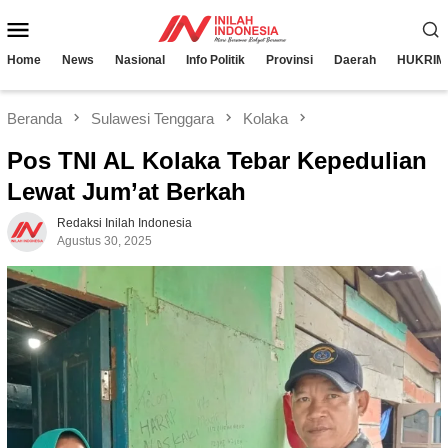
Loncat
Menu
ke
konten
Mobile
Home
News
Nasional
Info Politik
Provinsi
Daerah
HUKRIM
Beranda
Sulawesi Tenggara
Kolaka
Pos TNI AL Kolaka Tebar Kepedulian
Lewat Jum’at Berkah
Redaksi Inilah Indonesia
Agustus 30, 2025