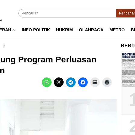
Pencaria
ERAH
INFO POLITIK
HUKRIM
OLAHRAGA
METRO
B
BERI
kung Program Perluasan
an