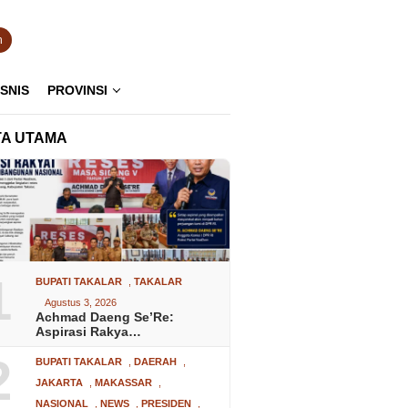
n
ISNIS
PROVINSI
TA UTAMA
1
BUPATI TAKALAR
,
TAKALAR
Agustus 3, 2026
Achmad Daeng Se’Re:
Aspirasi Rakya…
2
BUPATI TAKALAR
,
DAERAH
,
JAKARTA
,
MAKASSAR
,
NASIONAL
,
NEWS
,
PRESIDEN
,