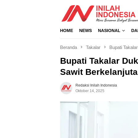
Loncat
ke
konten
HOME
NEWS
NASIONAL
DA
Beranda
Takalar
Bupati Takalar
Bupati Takalar Du
Sawit Berkelanjut
Redaksi Inilah Indonesia
Oktober 14, 2025