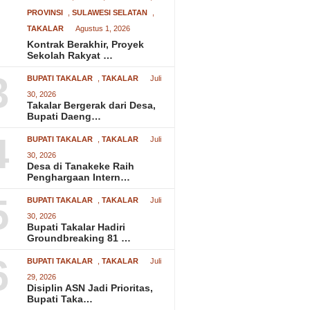
PROVINSI
,
SULAWESI SELATAN
,
TAKALAR
Agustus 1, 2026
Kontrak Berakhir, Proyek
Sekolah Rakyat …
3
BUPATI TAKALAR
,
TAKALAR
Juli
30, 2026
Takalar Bergerak dari Desa,
Bupati Daeng…
4
BUPATI TAKALAR
,
TAKALAR
Juli
30, 2026
Desa di Tanakeke Raih
Penghargaan Intern…
5
BUPATI TAKALAR
,
TAKALAR
Juli
30, 2026
Bupati Takalar Hadiri
Groundbreaking 81 …
6
BUPATI TAKALAR
,
TAKALAR
Juli
29, 2026
Disiplin ASN Jadi Prioritas,
Bupati Taka…