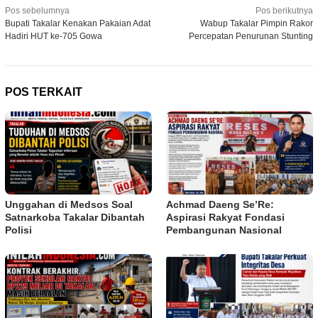
Navigasi
Pos sebelumnya
Pos berikutnya
Bupati Takalar Kenakan Pakaian Adat
Wabup Takalar Pimpin Rakor
pos
Hadiri HUT ke-705 Gowa
Percepatan Penurunan Stunting
POS TERKAIT
Unggahan di Medsos Soal
Achmad Daeng Se’Re:
Satnarkoba Takalar Dibantah
Aspirasi Rakyat Fondasi
Polisi
Pembangunan Nasional