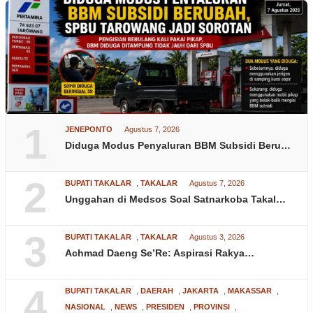
1
JENEPONTO
Agustus 7, 2026
Diduga Modus Penyaluran BBM Subsidi Beru…
2
BUPATI TAKALAR
,
TAKALAR
Agustus 7, 2026
Unggahan di Medsos Soal Satnarkoba Takal…
3
BUPATI TAKALAR
,
TAKALAR
Agustus 3, 2026
Achmad Daeng Se’Re: Aspirasi Rakya…
4
BUPATI TAKALAR
,
DAERAH
,
JAKARTA
,
MAKASSAR
,
NASIONAL
,
NEWS
,
PRESIDEN
,
PROVINSI
,