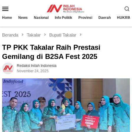
Loncat
Menu
ke
konten
Mobile
Home
News
Nasional
Info Politik
Provinsi
Daerah
HUKRIM
Beranda
Takalar
Bupati Takalar
TP PKK Takalar Raih Prestasi
Gemilang di B2SA Fest 2025
Redaksi Inilah Indonesia
November 24, 2025