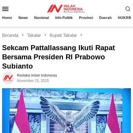
Loncat
Menu
ke
konten
Mobile
Home
News
Nasional
Info Politik
Provinsi
Daerah
HUKRIM
Beranda
Takalar
Bupati Takalar
Sekcam Pattallassang Ikuti Rapat
Bersama Presiden RI Prabowo
Subianto
Redaksi Inilah Indonesia
November 25, 2025