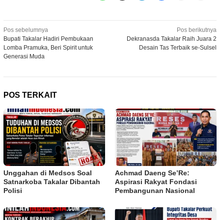
Navigasi
Pos sebelumnya
Pos berikutnya
Bupati Takalar Hadiri Pembukaan
Dekranasda Takalar Raih Juara 2
pos
Lomba Pramuka, Beri Spirit untuk
Desain Tas Terbaik se-Sulsel
Generasi Muda
POS TERKAIT
Unggahan di Medsos Soal
Achmad Daeng Se’Re:
Satnarkoba Takalar Dibantah
Aspirasi Rakyat Fondasi
Polisi
Pembangunan Nasional