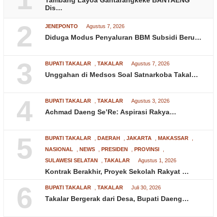
Tambang Layoa Gantarangkeke BANTAENG
Dis…
2
JENEPONTO
Agustus 7, 2026
Diduga Modus Penyaluran BBM Subsidi Beru…
3
BUPATI TAKALAR
,
TAKALAR
Agustus 7, 2026
Unggahan di Medsos Soal Satnarkoba Takal…
4
BUPATI TAKALAR
,
TAKALAR
Agustus 3, 2026
Achmad Daeng Se’Re: Aspirasi Rakya…
5
BUPATI TAKALAR
,
DAERAH
,
JAKARTA
,
MAKASSAR
,
NASIONAL
,
NEWS
,
PRESIDEN
,
PROVINSI
,
SULAWESI SELATAN
,
TAKALAR
Agustus 1, 2026
Kontrak Berakhir, Proyek Sekolah Rakyat …
6
BUPATI TAKALAR
,
TAKALAR
Juli 30, 2026
Takalar Bergerak dari Desa, Bupati Daeng…