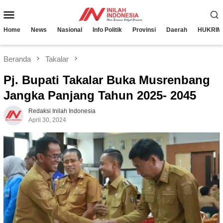
Loncat
Menu
ke
konten
Mobile
Home
News
Nasional
Info Politik
Provinsi
Daerah
HUKRIM
Beranda
Takalar
Pj. Bupati Takalar Buka Musrenbang
Jangka Panjang Tahun 2025- 2045
Redaksi Inilah Indonesia
April 30, 2024