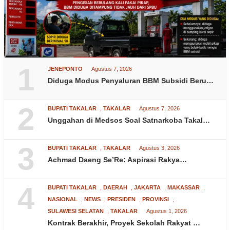
1
JENEPONTO
Agustus 7, 2026
Diduga Modus Penyaluran BBM Subsidi Beru…
2
BUPATI TAKALAR
,
TAKALAR
Agustus 7, 2026
Unggahan di Medsos Soal Satnarkoba Takal…
3
BUPATI TAKALAR
,
TAKALAR
Agustus 3, 2026
Achmad Daeng Se’Re: Aspirasi Rakya…
4
BUPATI TAKALAR
,
DAERAH
,
JAKARTA
,
MAKASSAR
,
NASIONAL
,
NEWS
,
PRESIDEN
,
PROVINSI
,
SULAWESI SELATAN
,
TAKALAR
Agustus 1, 2026
Kontrak Berakhir, Proyek Sekolah Rakyat …