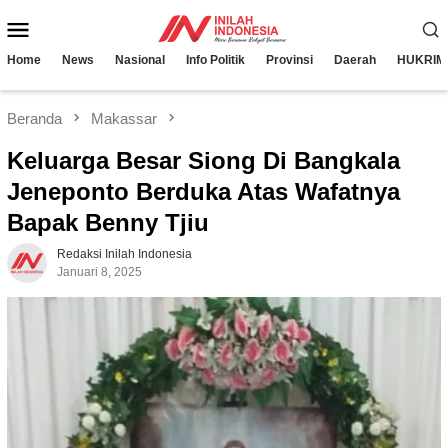
Loncat
Menu
ke
konten
Mobile
Home
News
Nasional
Info Politik
Provinsi
Daerah
HUKRIM
Beranda
Makassar
Keluarga Besar Siong Di Bangkala
Jeneponto Berduka Atas Wafatnya
Bapak Benny Tjiu
Redaksi Inilah Indonesia
Januari 8, 2025