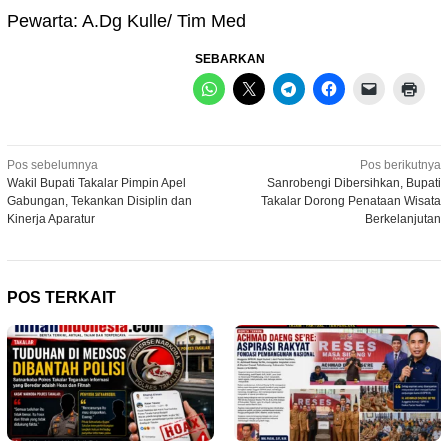
Pewarta: A.Dg Kulle/ Tim Med
SEBARKAN
Navigasi
Pos sebelumnya
Pos berikutnya
Wakil Bupati Takalar Pimpin Apel
Sanrobengi Dibersihkan, Bupati
pos
Gabungan, Tekankan Disiplin dan
Takalar Dorong Penataan Wisata
Kinerja Aparatur
Berkelanjutan
POS TERKAIT