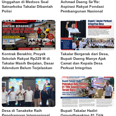
Unggahan di Medsos Soal
Achmad Daeng Se’Re:
Satnarkoba Takalar Dibantah
Aspirasi Rakyat Fondasi
Polisi
Pembangunan Nasional
Kontrak Berakhir, Proyek
Takalar Bergerak dari Desa,
Sekolah Rakyat Rp229 M di
Bupati Daeng Manye Ajak
Takalar Masih Berjalan, Dasar
Camat dan Kepala Desa
Adendum Belum Terjelaskan
Perkuat Integritas
Desa di Tanakeke Raih
Bupati Takalar Hadiri
Penghargaan Internasional
Groundbreaking 81 Titik