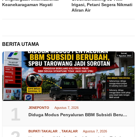
Keanekaragaman Hayati
Irigasi, Petani Segera Nikmati
Aliran Air
BERITA UTAMA
1
JENEPONTO
Agustus 7, 2026
Diduga Modus Penyaluran BBM Subsidi Beru…
BUPATI TAKALAR
,
TAKALAR
Agustus 7, 2026