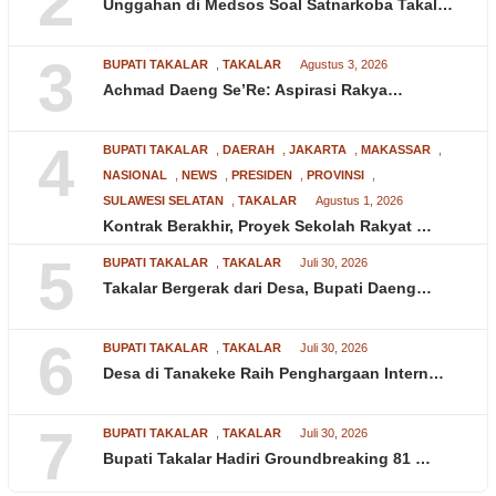
2
Unggahan di Medsos Soal Satnarkoba Takal…
3
BUPATI TAKALAR
,
TAKALAR
Agustus 3, 2026
Achmad Daeng Se’Re: Aspirasi Rakya…
4
BUPATI TAKALAR
,
DAERAH
,
JAKARTA
,
MAKASSAR
,
NASIONAL
,
NEWS
,
PRESIDEN
,
PROVINSI
,
SULAWESI SELATAN
,
TAKALAR
Agustus 1, 2026
Kontrak Berakhir, Proyek Sekolah Rakyat …
5
BUPATI TAKALAR
,
TAKALAR
Juli 30, 2026
Takalar Bergerak dari Desa, Bupati Daeng…
6
BUPATI TAKALAR
,
TAKALAR
Juli 30, 2026
Desa di Tanakeke Raih Penghargaan Intern…
7
BUPATI TAKALAR
,
TAKALAR
Juli 30, 2026
Bupati Takalar Hadiri Groundbreaking 81 …