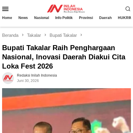
Loncat
Menu
ke
konten
Mobile
Home
News
Nasional
Info Politik
Provinsi
Daerah
HUKRIM
Beranda
Takalar
Bupati Takalar
Bupati Takalar Raih Penghargaan
Nasional, Inovasi Daerah Diakui Cita
Loka Fest 2026
Redaksi Inilah Indonesia
Juni 30, 2026