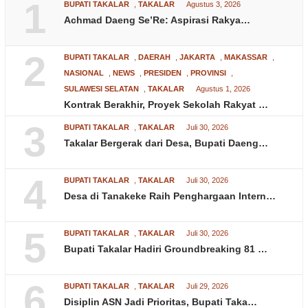
1
BUPATI TAKALAR
,
TAKALAR
Agustus 3, 2026
Achmad Daeng Se’Re: Aspirasi Rakya…
2
BUPATI TAKALAR
,
DAERAH
,
JAKARTA
,
MAKASSAR
,
NASIONAL
,
NEWS
,
PRESIDEN
,
PROVINSI
,
SULAWESI SELATAN
,
TAKALAR
Agustus 1, 2026
Kontrak Berakhir, Proyek Sekolah Rakyat …
3
BUPATI TAKALAR
,
TAKALAR
Juli 30, 2026
Takalar Bergerak dari Desa, Bupati Daeng…
4
BUPATI TAKALAR
,
TAKALAR
Juli 30, 2026
Desa di Tanakeke Raih Penghargaan Intern…
5
BUPATI TAKALAR
,
TAKALAR
Juli 30, 2026
Bupati Takalar Hadiri Groundbreaking 81 …
6
BUPATI TAKALAR
,
TAKALAR
Juli 29, 2026
Disiplin ASN Jadi Prioritas, Bupati Taka…