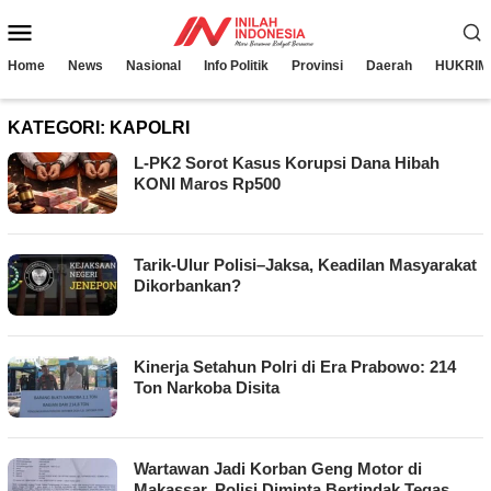
Loncat
Menu
ke
konten
Mobile
Home
News
Nasional
Info Politik
Provinsi
Daerah
HUKRIM
KATEGORI:
KAPOLRI
L-PK2 Sorot Kasus Korupsi Dana Hibah
KONI Maros Rp500
Tarik-Ulur Polisi–Jaksa, Keadilan Masyarakat
Dikorbankan?
Kinerja Setahun Polri di Era Prabowo: 214
Ton Narkoba Disita
Wartawan Jadi Korban Geng Motor di
Makassar, Polisi Diminta Bertindak Tegas