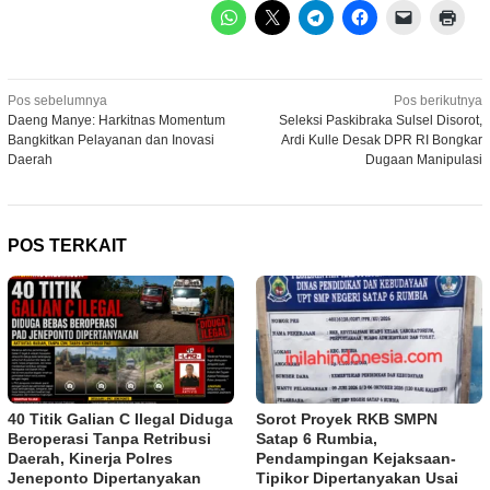
Navigasi
Pos sebelumnya
Pos berikutnya
Daeng Manye: Harkitnas Momentum
Seleksi Paskibraka Sulsel Disorot,
pos
Bangkitkan Pelayanan dan Inovasi
Ardi Kulle Desak DPR RI Bongkar
Daerah
Dugaan Manipulasi
POS TERKAIT
40 Titik Galian C Ilegal Diduga
Sorot Proyek RKB SMPN
Beroperasi Tanpa Retribusi
Satap 6 Rumbia,
Daerah, Kinerja Polres
Pendampingan Kejaksaan-
Jeneponto Dipertanyakan
Tipikor Dipertanyakan Usai