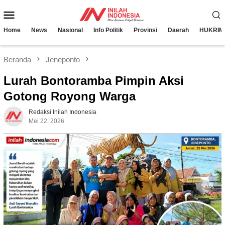
Loncat
Menu
ke
konten
Mobile
Home
News
Nasional
Info Politik
Provinsi
Daerah
HUKRIM
Beranda
Jeneponto
Lurah Bontoramba Pimpin Aksi
Gotong Royong Warga
Redaksi Inilah Indonesia
Mei 22, 2026